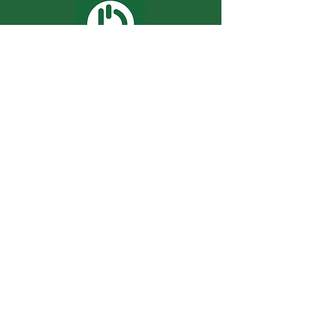
Ficou interessado em fazer trabalhos
com a gente? Entre em contato:
Enviar
Redes Sociais
Facebook
Instagram
LinkedIn
©2022 por Dínamo Editora